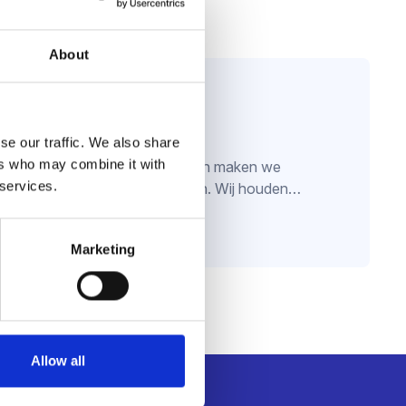
About
ig)
se our traffic. We also share
ers who may combine it with
rs Machinefabriek in Westerhoven maken we
 services.
chineframes van groot tot klein. Wij houden…
Marketing
Allow all