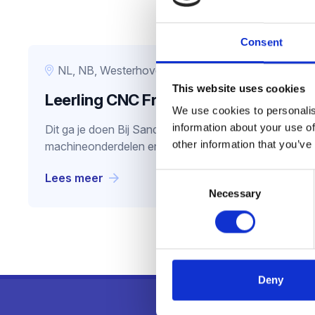
Consent
NL, NB, Westerhoven
This website uses cookies
Leerling CNC Frezer (3 assig)
We use cookies to personalis
information about your use of
Dit ga je doen Bij Sanders Machinefabriek in Weste
other information that you’ve
machineonderdelen en machineframes van groot tot 
Lees meer
Consent
Necessary
Selection
Deny