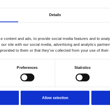
Details
NL, NB, Westerhoven
CNC Frezer (5 ass
e content and ads, to provide social media features and to analy
 our site with our social media, advertising and analytics partn
rhoven maken we
Dit ga je doen Bij Sande
 provided to them or that they’ve collected from your use of their
klein. Wij houden…
machineonderdelen en ma
Lees meer
Preferences
Statistics
Allow selection